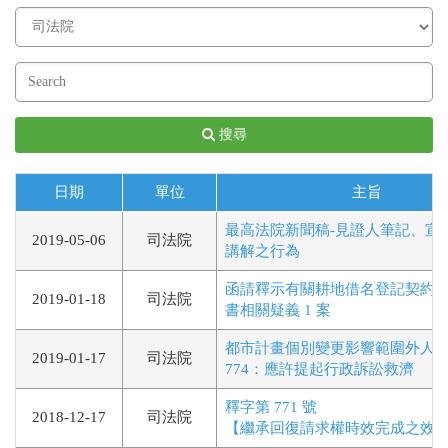
搜尋
日期
單位
主旨
最高法院新聞稿-見證人筆記、宣
2019-05-06
司法院
講解之行為
函請釋示有關耕地借名登記契約
2019-01-18
司法院
書相關疑義 1 案
都市計畫個別變更影響範圍外人民
2019-01-17
司法院
774：應許提起行政訴訟救濟
釋字第 771 號
2018-12-17
司法院
【繼承回復請求權時效完成之效