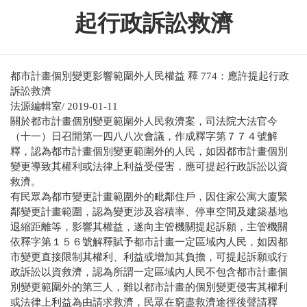
起行政訴訟救濟
都市計畫個別變更影響範圍外人民權益 釋 774：應許提起行政
訴訟救濟
法源編輯室/ 2019-01-11
關於都市計畫個別變更範圍外人民救濟案，司法院大法官今
（十一）日召開第一四八八次會議，作成釋字第７７４號解
釋，認為都市計畫個別變更範圍外的人民，如因都市計畫個別
變更導致其權利或法律上利益受侵害，應可提起行政訴訟以資
救濟。
有民眾為都市變更計畫範圍外的毗鄰住戶，因住家公寓大廈緊
鄰變更計畫範圍，認為變更涉及容積率、停車空間及建築基地
退縮距離等，影響其權益，遂向主管機關提起訴願，主管機關
依釋字第１５６號解釋賦予都市計畫一定區域內人民，如因都
市變更直接限制其權利、利益或增加其負擔，可提起訴願或行
政訴訟以資救濟，認為所謂一定區域內人民不包含都市計畫個
別變更範圍外的第三人，難以都市計畫的個別變更侵害其權利
或法律上利益為由請求救濟，民眾在窮盡救濟途徑後聲請釋