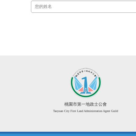
桃園市第一地政士公會
Taoyuan City First Land Administration Agent Guild