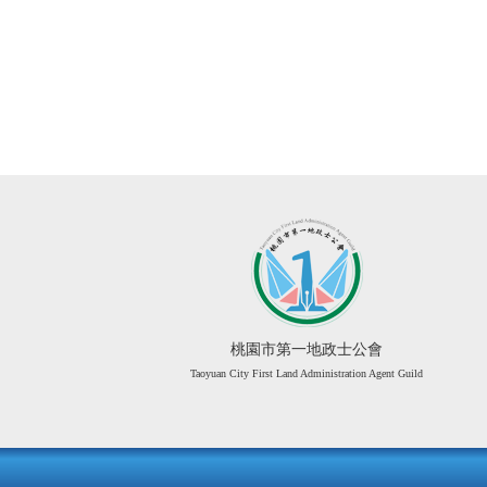
桃園市第一地政士公會
Taoyuan City First Land Administration Agent Guild