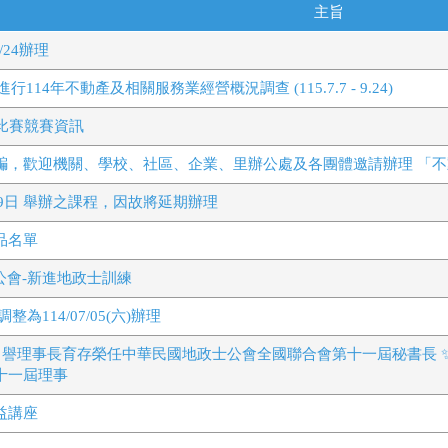
主旨
/24辦理
14年不動產及相關服務業經營概況調查 (115.7.7 - 9.24)
比賽競賽資訊
騙，歡迎機關、學校、社區、企業、里辦公處及各團體邀請辦理 「
月29日 舉辦之課程，因故將延期辦理
品名單
)第一公會-新進地政士訓練
調整為114/07/05(六)辦理
名譽理事長育存榮任中華民國地政士公會全國聯合會第十一屆秘書長 
十一屆理事
益講座