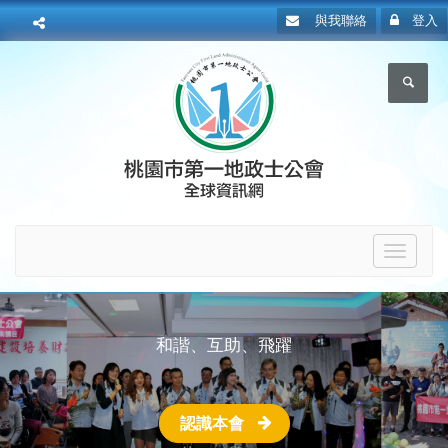
與我聯絡
登入
Toggle
navigat
和諧、互助、飛躍
認識本會